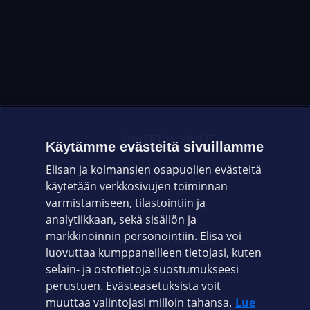
OHJEET JA VINKIT
Käytämme evästeitä sivuillamme
Elisan ja kolmansien osapuolien evästeitä
OMAYHTEISÖ
käytetään verkkosivujen toiminnan
varmistamiseen, tilastointiin ja
VIANSELVITYS
analytiikkaan, sekä sisällön ja
markkinoinnin personointiin. Elisa voi
ASIAKASPALVELU
luovuttaa kumppaneilleen tietojasi, kuten
selain- ja ostotietoja suostumukseesi
ELISA.FI
perustuen. Evästeasetuksista voit
muuttaa valintojasi milloin tahansa.
Lue