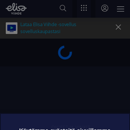
Lataa Elisa Viihde -sovellus
sovelluskaupastasi
OHJEET JA VINKIT