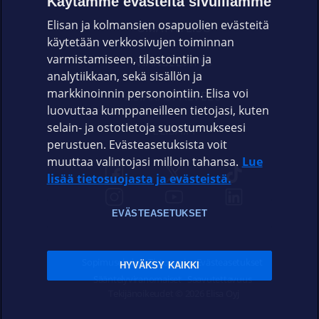
Käytämme evästeitä sivuillamme
Elisan ja kolmansien osapuolien evästeitä
OMAYHTEISÖ
käytetään verkkosivujen toiminnan
varmistamiseen, tilastointiin ja
VIANSELVITYS
analytiikkaan, sekä sisällön ja
markkinoinnin personointiin. Elisa voi
ASIAKASPALVELU
luovuttaa kumppaneilleen tietojasi, kuten
selain- ja ostotietoja suostumukseesi
ELISA.FI
perustuen. Evästeasetuksista voit
muuttaa valintojasi milloin tahansa.
Lue
lisää tietosuojasta ja evästeistä.
EVÄSTEASETUKSET
Sopimusehdot
Tietosuoja
Evästeasetukset
HYVÄKSY KAIKKI
Sääntelyviranomaiset
Saavutettavuus
Tekijänoikeudet © 2026 Elisa Oyj