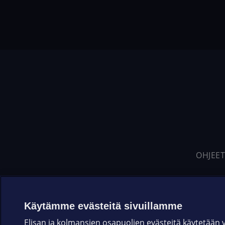
OHJEET
Käytämme evästeitä sivuillamme
Elisan ja kolmansien osapuolien evästeitä käytetään