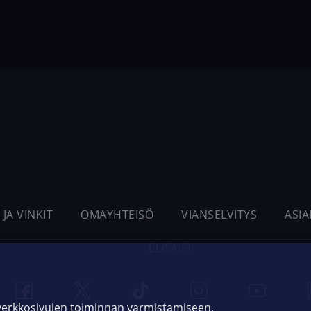
 JA VINKIT
OMAYHTEISÖ
VIANSELVITYS
ASI
ELISA.FI
 verkkosivujen toiminnan varmistamiseen,