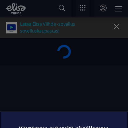
Lataa Elisa Viihde -sovellus
sovelluskaupastasi
OHJEET JA VINKIT