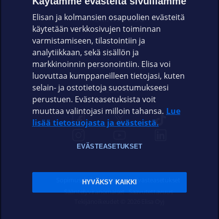
Käytämme evästeitä sivuillamme
Elisan ja kolmansien osapuolien evästeitä
OMAYHTEISÖ
käytetään verkkosivujen toiminnan
varmistamiseen, tilastointiin ja
VIANSELVITYS
analytiikkaan, sekä sisällön ja
markkinoinnin personointiin. Elisa voi
ASIAKASPALVELU
luovuttaa kumppaneilleen tietojasi, kuten
selain- ja ostotietoja suostumukseesi
ELISA.FI
perustuen. Evästeasetuksista voit
muuttaa valintojasi milloin tahansa.
Lue
lisää tietosuojasta ja evästeistä.
EVÄSTEASETUKSET
Sopimusehdot
Tietosuoja
Evästeasetukset
HYVÄKSY KAIKKI
Sääntelyviranomaiset
Saavutettavuus
Tekijänoikeudet © 2026 Elisa Oyj