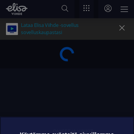
Lataa Elisa Viihde -sovellus
sovelluskaupastasi
OHJEET JA VINKIT