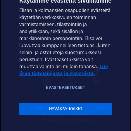
Käytämme evästeitä sivuillamme
Elisan ja kolmansien osapuolien evästeitä
OMAYHTEISÖ
käytetään verkkosivujen toiminnan
varmistamiseen, tilastointiin ja
VIANSELVITYS
analytiikkaan, sekä sisällön ja
markkinoinnin personointiin. Elisa voi
ASIAKASPALVELU
luovuttaa kumppaneilleen tietojasi, kuten
selain- ja ostotietoja suostumukseesi
ELISA.FI
perustuen. Evästeasetuksista voit
muuttaa valintojasi milloin tahansa.
Lue
lisää tietosuojasta ja evästeistä.
EVÄSTEASETUKSET
Sopimusehdot
Tietosuoja
Evästeasetukset
HYVÄKSY KAIKKI
Sääntelyviranomaiset
Saavutettavuus
Tekijänoikeudet © 2026 Elisa Oyj