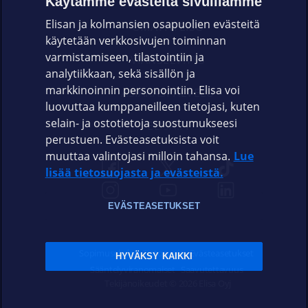
Käytämme evästeitä sivuillamme
Elisan ja kolmansien osapuolien evästeitä
OMAYHTEISÖ
käytetään verkkosivujen toiminnan
varmistamiseen, tilastointiin ja
VIANSELVITYS
analytiikkaan, sekä sisällön ja
markkinoinnin personointiin. Elisa voi
ASIAKASPALVELU
luovuttaa kumppaneilleen tietojasi, kuten
selain- ja ostotietoja suostumukseesi
ELISA.FI
perustuen. Evästeasetuksista voit
muuttaa valintojasi milloin tahansa.
Lue
lisää tietosuojasta ja evästeistä.
EVÄSTEASETUKSET
Sopimusehdot
Tietosuoja
Evästeasetukset
HYVÄKSY KAIKKI
Sääntelyviranomaiset
Saavutettavuus
Tekijänoikeudet © 2026 Elisa Oyj