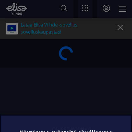
Lataa Elisa Viihde -sovellus
sovelluskaupastasi
OHJEET JA VINKIT