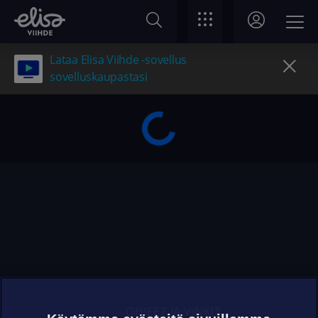
Lataa Elisa Viihde -sovellus
sovelluskaupastasi
OHJEET JA VINKIT