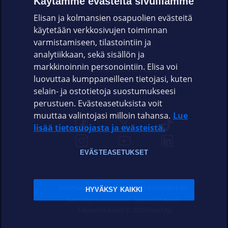
Käytämme evästeitä sivuillamme
Elisan ja kolmansien osapuolien evästeitä
OMAYHTEISÖ
käytetään verkkosivujen toiminnan
varmistamiseen, tilastointiin ja
VIANSELVITYS
analytiikkaan, sekä sisällön ja
markkinoinnin personointiin. Elisa voi
ASIAKASPALVELU
luovuttaa kumppaneilleen tietojasi, kuten
selain- ja ostotietoja suostumukseesi
ELISA.FI
perustuen. Evästeasetuksista voit
muuttaa valintojasi milloin tahansa.
Lue
lisää tietosuojasta ja evästeistä.
EVÄSTEASETUKSET
Sopimusehdot
Tietosuoja
Evästeasetukset
HYVÄKSY KAIKKI
Sääntelyviranomaiset
Saavutettavuus
Tekijänoikeudet © 2026 Elisa Oyj