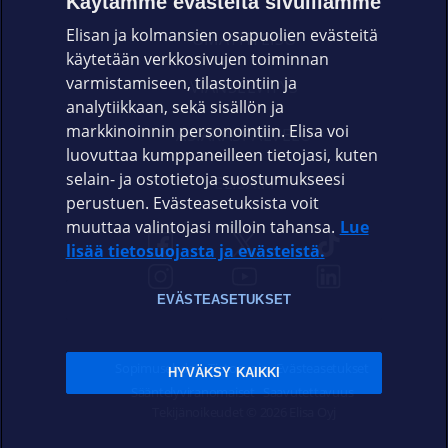
Käytämme evästeitä sivuillamme
Elisan ja kolmansien osapuolien evästeitä
OMAYHTEISÖ
käytetään verkkosivujen toiminnan
varmistamiseen, tilastointiin ja
VIANSELVITYS
analytiikkaan, sekä sisällön ja
markkinoinnin personointiin. Elisa voi
ASIAKASPALVELU
luovuttaa kumppaneilleen tietojasi, kuten
selain- ja ostotietoja suostumukseesi
ELISA.FI
perustuen. Evästeasetuksista voit
muuttaa valintojasi milloin tahansa.
Lue
lisää tietosuojasta ja evästeistä.
EVÄSTEASETUKSET
Sopimusehdot
Tietosuoja
Evästeasetukset
HYVÄKSY KAIKKI
Sääntelyviranomaiset
Saavutettavuus
Tekijänoikeudet © 2026 Elisa Oyj