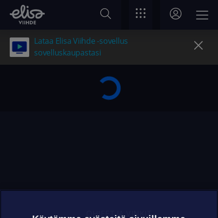
Lataa Elisa Viihde -sovellus
sovelluskaupastasi
OHJEET JA VINKIT