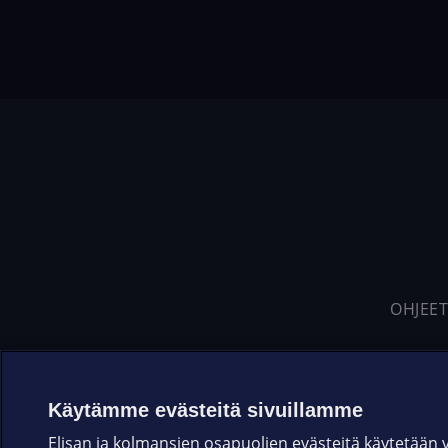
OHJEET
Käytämme evästeitä sivuillamme
Elisan ja kolmansien osapuolien evästeitä käytetään