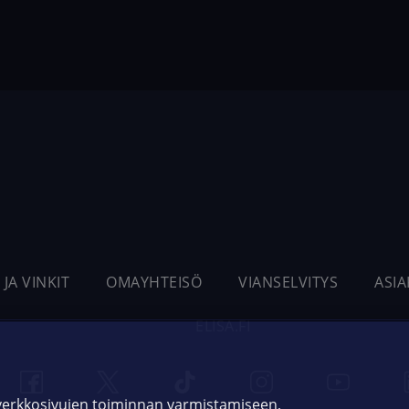
 JA VINKIT
OMAYHTEISÖ
VIANSELVITYS
ASI
ELISA.FI
 verkkosivujen toiminnan varmistamiseen,