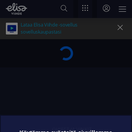
Lataa Elisa Viihde -sovellus
sovelluskaupastasi
OHJEET JA VINKIT