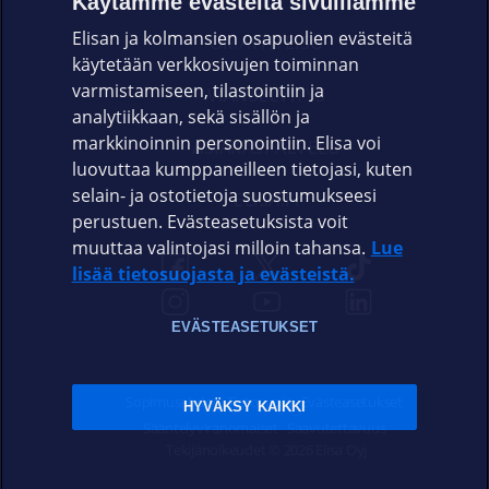
Käytämme evästeitä sivuillamme
Elisan ja kolmansien osapuolien evästeitä
OMAYHTEISÖ
käytetään verkkosivujen toiminnan
varmistamiseen, tilastointiin ja
VIANSELVITYS
analytiikkaan, sekä sisällön ja
markkinoinnin personointiin. Elisa voi
ASIAKASPALVELU
luovuttaa kumppaneilleen tietojasi, kuten
selain- ja ostotietoja suostumukseesi
ELISA.FI
perustuen. Evästeasetuksista voit
muuttaa valintojasi milloin tahansa.
Lue
lisää tietosuojasta ja evästeistä.
EVÄSTEASETUKSET
Sopimusehdot
Tietosuoja
Evästeasetukset
HYVÄKSY KAIKKI
Sääntelyviranomaiset
Saavutettavuus
Tekijänoikeudet © 2026 Elisa Oyj