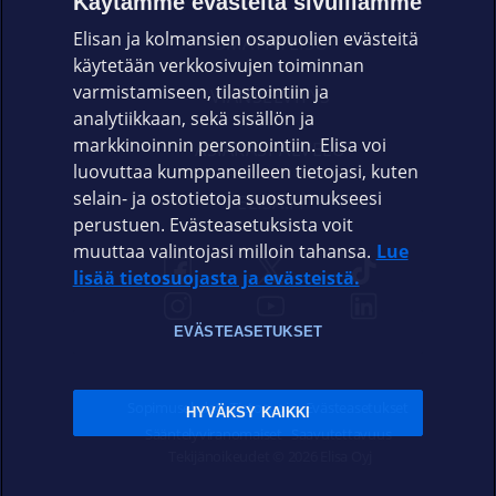
Käytämme evästeitä sivuillamme
Elisan ja kolmansien osapuolien evästeitä
OMAYHTEISÖ
käytetään verkkosivujen toiminnan
varmistamiseen, tilastointiin ja
VIANSELVITYS
analytiikkaan, sekä sisällön ja
markkinoinnin personointiin. Elisa voi
ASIAKASPALVELU
luovuttaa kumppaneilleen tietojasi, kuten
selain- ja ostotietoja suostumukseesi
ELISA.FI
perustuen. Evästeasetuksista voit
muuttaa valintojasi milloin tahansa.
Lue
lisää tietosuojasta ja evästeistä.
EVÄSTEASETUKSET
Sopimusehdot
Tietosuoja
Evästeasetukset
HYVÄKSY KAIKKI
Sääntelyviranomaiset
Saavutettavuus
Tekijänoikeudet © 2026 Elisa Oyj