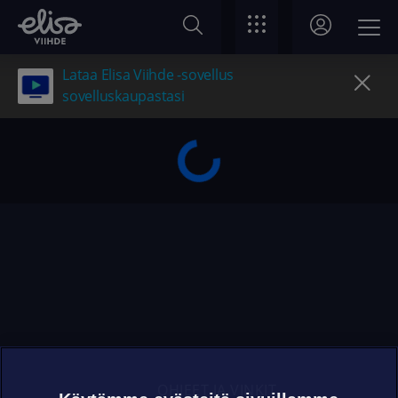
Lataa Elisa Viihde -sovellus
sovelluskaupastasi
OHJEET JA VINKIT