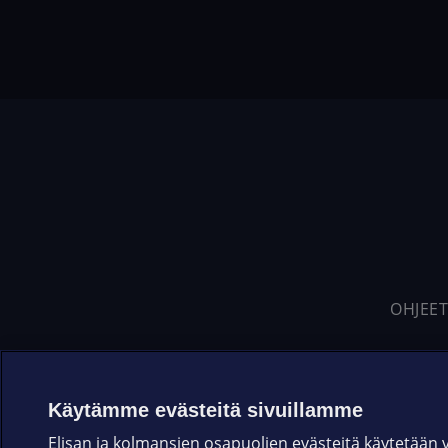
OHJEET
Käytämme evästeitä sivuillamme
Elisan ja kolmansien osapuolien evästeitä käytetään