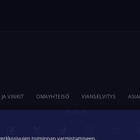
 JA VINKIT
OMAYHTEISÖ
VIANSELVITYS
ASI
ELISA.FI
 verkkosivujen toiminnan varmistamiseen,