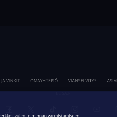
 JA VINKIT
OMAYHTEISÖ
VIANSELVITYS
ASI
ELISA.FI
 verkkosivujen toiminnan varmistamiseen,