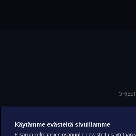
OHJEET
Käytämme evästeitä sivuillamme
Elisan ja kolmansien osapuolien evästeitä käytetään