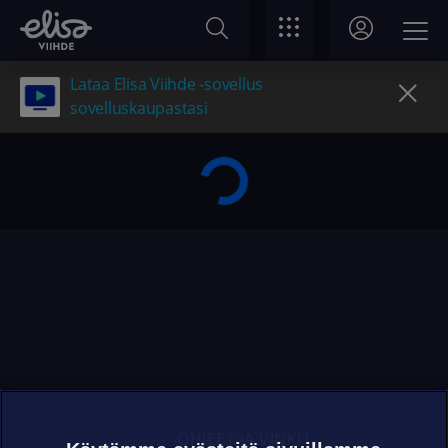
Lataa Elisa Viihde -sovellus
sovelluskaupastasi
OHJEET JA VINKIT