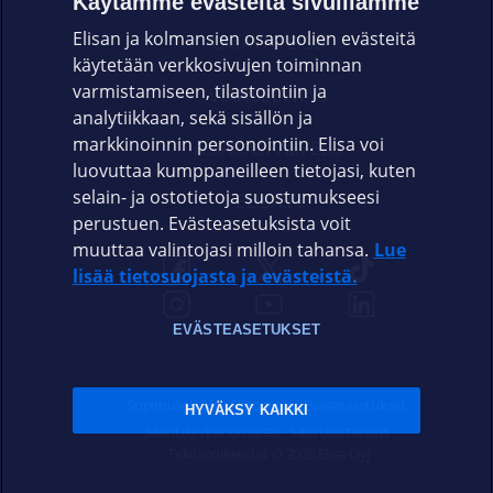
Käytämme evästeitä sivuillamme
Elisan ja kolmansien osapuolien evästeitä
OMAYHTEISÖ
käytetään verkkosivujen toiminnan
varmistamiseen, tilastointiin ja
VIANSELVITYS
analytiikkaan, sekä sisällön ja
markkinoinnin personointiin. Elisa voi
ASIAKASPALVELU
luovuttaa kumppaneilleen tietojasi, kuten
selain- ja ostotietoja suostumukseesi
ELISA.FI
perustuen. Evästeasetuksista voit
muuttaa valintojasi milloin tahansa.
Lue
lisää tietosuojasta ja evästeistä.
EVÄSTEASETUKSET
Sopimusehdot
Tietosuoja
Evästeasetukset
HYVÄKSY KAIKKI
Sääntelyviranomaiset
Saavutettavuus
Tekijänoikeudet © 2026 Elisa Oyj