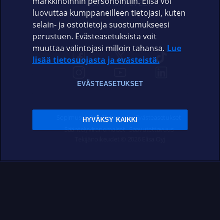
markkinoinnin personointiin. Elisa voi
ASIAKASPALVELU
luovuttaa kumppaneilleen tietojasi, kuten
selain- ja ostotietoja suostumukseesi
ELISA.FI
perustuen. Evästeasetuksista voit
muuttaa valintojasi milloin tahansa.
Lue
lisää tietosuojasta ja evästeistä.
EVÄSTEASETUKSET
Sopimusehdot
Tietosuoja
Evästeasetukset
HYVÄKSY KAIKKI
Sääntelyviranomaiset
Saavutettavuus
Tekijänoikeudet © 2026 Elisa Oyj