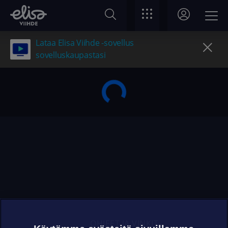
Lataa Elisa Viihde -sovellus
sovelluskaupastasi
OHJEET JA VINKIT