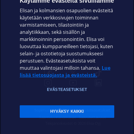
Käytämme evästeitä sivuillamme
Elisan ja kolmansien osapuolien evästeitä
OMAYHTEISÖ
käytetään verkkosivujen toiminnan
varmistamiseen, tilastointiin ja
VIANSELVITYS
analytiikkaan, sekä sisällön ja
markkinoinnin personointiin. Elisa voi
ASIAKASPALVELU
luovuttaa kumppaneilleen tietojasi, kuten
selain- ja ostotietoja suostumukseesi
ELISA.FI
perustuen. Evästeasetuksista voit
muuttaa valintojasi milloin tahansa.
Lue
lisää tietosuojasta ja evästeistä.
EVÄSTEASETUKSET
Sopimusehdot
Tietosuoja
Evästeasetukset
HYVÄKSY KAIKKI
Sääntelyviranomaiset
Saavutettavuus
Tekijänoikeudet © 2026 Elisa Oyj