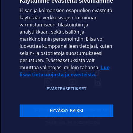
Käytämme evästeitä sivuillamme
Elisan ja kolmansien osapuolien evästeitä
OMAYHTEISÖ
käytetään verkkosivujen toiminnan
varmistamiseen, tilastointiin ja
VIANSELVITYS
analytiikkaan, sekä sisällön ja
markkinoinnin personointiin. Elisa voi
ASIAKASPALVELU
luovuttaa kumppaneilleen tietojasi, kuten
selain- ja ostotietoja suostumukseesi
ELISA.FI
perustuen. Evästeasetuksista voit
muuttaa valintojasi milloin tahansa.
Lue
lisää tietosuojasta ja evästeistä.
EVÄSTEASETUKSET
Sopimusehdot
Tietosuoja
Evästeasetukset
HYVÄKSY KAIKKI
Sääntelyviranomaiset
Saavutettavuus
Tekijänoikeudet © 2026 Elisa Oyj