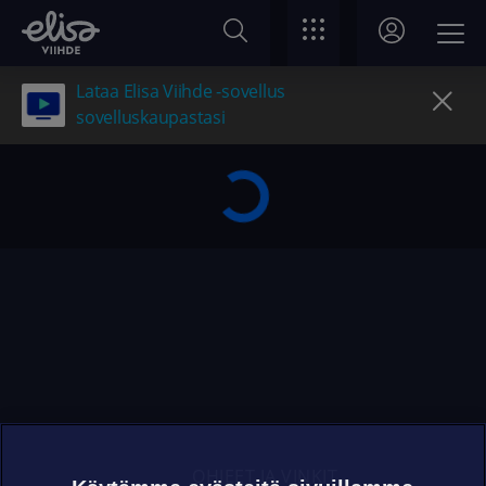
Lataa Elisa Viihde -sovellus
sovelluskaupastasi
OHJEET JA VINKIT