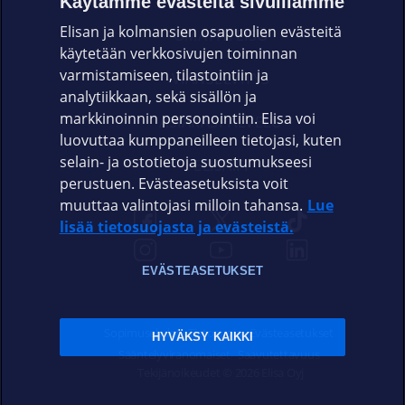
Käytämme evästeitä sivuillamme
Elisan ja kolmansien osapuolien evästeitä
OMAYHTEISÖ
käytetään verkkosivujen toiminnan
varmistamiseen, tilastointiin ja
VIANSELVITYS
analytiikkaan, sekä sisällön ja
markkinoinnin personointiin. Elisa voi
ASIAKASPALVELU
luovuttaa kumppaneilleen tietojasi, kuten
selain- ja ostotietoja suostumukseesi
ELISA.FI
perustuen. Evästeasetuksista voit
muuttaa valintojasi milloin tahansa.
Lue
lisää tietosuojasta ja evästeistä.
EVÄSTEASETUKSET
Sopimusehdot
Tietosuoja
Evästeasetukset
HYVÄKSY KAIKKI
Sääntelyviranomaiset
Saavutettavuus
Tekijänoikeudet © 2026 Elisa Oyj