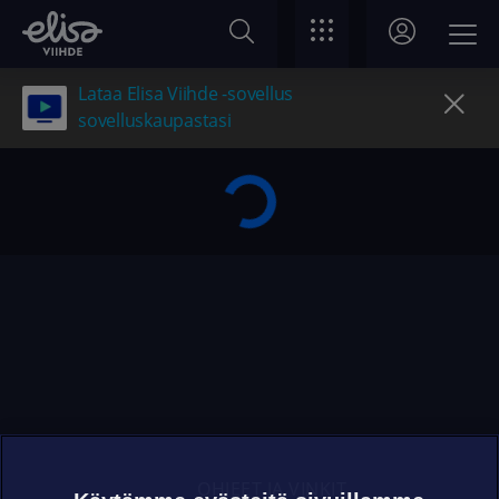
Lataa Elisa Viihde -sovellus
sovelluskaupastasi
OHJEET JA VINKIT