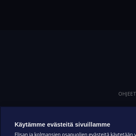
OHJEET
Käytämme evästeitä sivuillamme
Elisan ja kolmansien osapuolien evästeitä käytetään