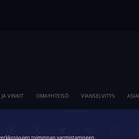
 JA VINKIT
OMAYHTEISÖ
VIANSELVITYS
ASI
ELISA.FI
 verkkosivujen toiminnan varmistamiseen,