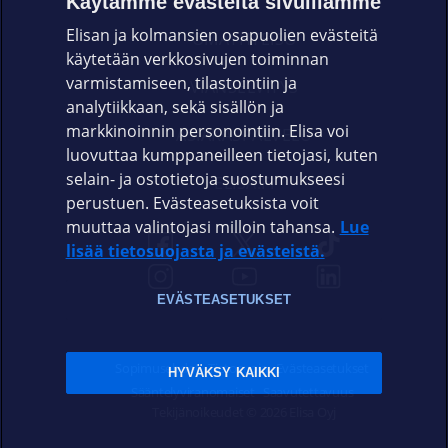
Käytämme evästeitä sivuillamme
Elisan ja kolmansien osapuolien evästeitä
OMAYHTEISÖ
käytetään verkkosivujen toiminnan
varmistamiseen, tilastointiin ja
VIANSELVITYS
analytiikkaan, sekä sisällön ja
markkinoinnin personointiin. Elisa voi
ASIAKASPALVELU
luovuttaa kumppaneilleen tietojasi, kuten
selain- ja ostotietoja suostumukseesi
ELISA.FI
perustuen. Evästeasetuksista voit
muuttaa valintojasi milloin tahansa.
Lue
lisää tietosuojasta ja evästeistä.
EVÄSTEASETUKSET
Sopimusehdot
Tietosuoja
Evästeasetukset
HYVÄKSY KAIKKI
Sääntelyviranomaiset
Saavutettavuus
Tekijänoikeudet © 2026 Elisa Oyj