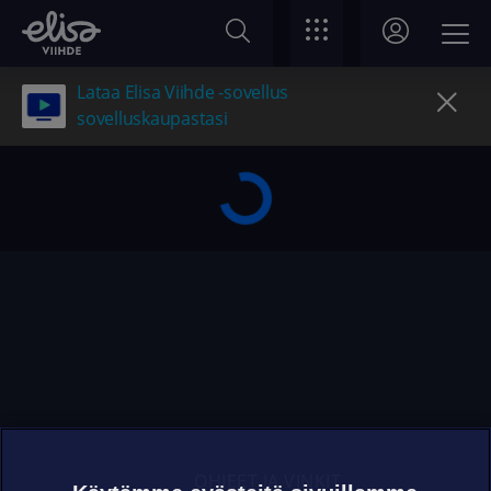
Lataa Elisa Viihde -sovellus
sovelluskaupastasi
OHJEET JA VINKIT