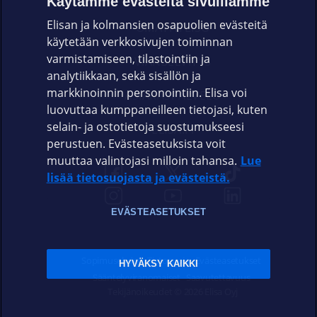
Käytämme evästeitä sivuillamme
Elisan ja kolmansien osapuolien evästeitä
OMAYHTEISÖ
käytetään verkkosivujen toiminnan
varmistamiseen, tilastointiin ja
VIANSELVITYS
analytiikkaan, sekä sisällön ja
markkinoinnin personointiin. Elisa voi
ASIAKASPALVELU
luovuttaa kumppaneilleen tietojasi, kuten
selain- ja ostotietoja suostumukseesi
ELISA.FI
perustuen. Evästeasetuksista voit
muuttaa valintojasi milloin tahansa.
Lue
lisää tietosuojasta ja evästeistä.
EVÄSTEASETUKSET
Sopimusehdot
Tietosuoja
Evästeasetukset
HYVÄKSY KAIKKI
Sääntelyviranomaiset
Saavutettavuus
Tekijänoikeudet © 2026 Elisa Oyj