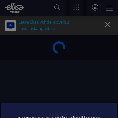
Lataa Elisa Viihde -sovellus
sovelluskaupastasi
OHJEET JA VINKIT