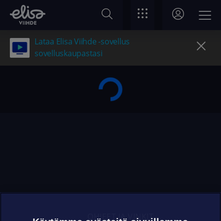
Lataa Elisa Viihde -sovellus
sovelluskaupastasi
OHJEET JA VINKIT