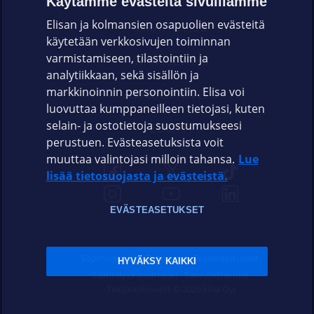
Käytämme evästeitä sivuillamme
Elisan ja kolmansien osapuolien evästeitä
OMAYHTEISÖ
käytetään verkkosivujen toiminnan
varmistamiseen, tilastointiin ja
VIANSELVITYS
analytiikkaan, sekä sisällön ja
markkinoinnin personointiin. Elisa voi
ASIAKASPALVELU
luovuttaa kumppaneilleen tietojasi, kuten
selain- ja ostotietoja suostumukseesi
ELISA.FI
perustuen. Evästeasetuksista voit
muuttaa valintojasi milloin tahansa.
Lue
lisää tietosuojasta ja evästeistä.
EVÄSTEASETUKSET
Sopimusehdot
Tietosuoja
Evästeasetukset
HYVÄKSY KAIKKI
Sääntelyviranomaiset
Saavutettavuus
Tekijänoikeudet © 2026 Elisa Oyj