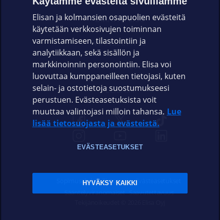
Käytämme evästeitä sivuillamme
Elisan ja kolmansien osapuolien evästeitä
OMAYHTEISÖ
käytetään verkkosivujen toiminnan
varmistamiseen, tilastointiin ja
VIANSELVITYS
analytiikkaan, sekä sisällön ja
markkinoinnin personointiin. Elisa voi
ASIAKASPALVELU
luovuttaa kumppaneilleen tietojasi, kuten
selain- ja ostotietoja suostumukseesi
ELISA.FI
perustuen. Evästeasetuksista voit
muuttaa valintojasi milloin tahansa.
Lue
lisää tietosuojasta ja evästeistä.
EVÄSTEASETUKSET
Sopimusehdot
Tietosuoja
Evästeasetukset
HYVÄKSY KAIKKI
Sääntelyviranomaiset
Saavutettavuus
Tekijänoikeudet © 2026 Elisa Oyj