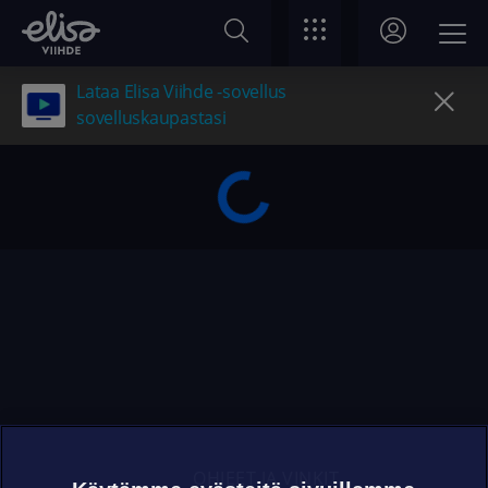
Lataa Elisa Viihde -sovellus
sovelluskaupastasi
OHJEET JA VINKIT