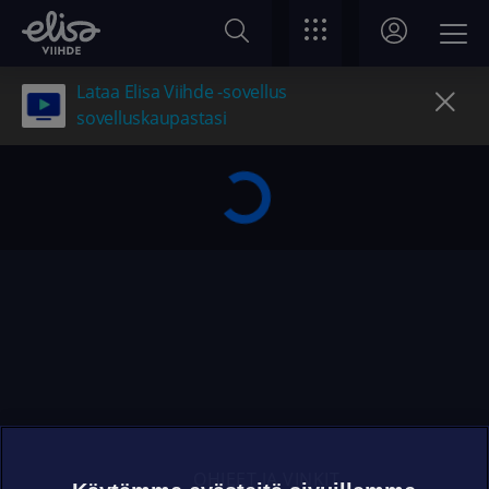
Lataa Elisa Viihde -sovellus
sovelluskaupastasi
OHJEET JA VINKIT