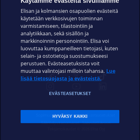
Käytämme evästeitä sivuillamme
Elisan ja kolmansien osapuolien evästeitä
OMAYHTEISÖ
käytetään verkkosivujen toiminnan
varmistamiseen, tilastointiin ja
VIANSELVITYS
analytiikkaan, sekä sisällön ja
markkinoinnin personointiin. Elisa voi
ASIAKASPALVELU
luovuttaa kumppaneilleen tietojasi, kuten
selain- ja ostotietoja suostumukseesi
ELISA.FI
perustuen. Evästeasetuksista voit
muuttaa valintojasi milloin tahansa.
Lue
lisää tietosuojasta ja evästeistä.
EVÄSTEASETUKSET
Sopimusehdot
Tietosuoja
Evästeasetukset
HYVÄKSY KAIKKI
Sääntelyviranomaiset
Saavutettavuus
Tekijänoikeudet © 2026 Elisa Oyj