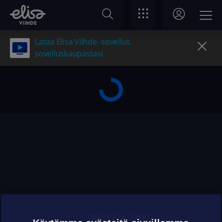
Lataa Elisa Viihde -sovellus
sovelluskaupastasi
OHJEET JA VINKIT