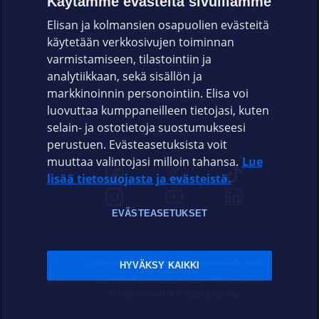
Käytämme evästeitä sivuillamme
Elisan ja kolmansien osapuolien evästeitä
OMAYHTEISÖ
käytetään verkkosivujen toiminnan
varmistamiseen, tilastointiin ja
VIANSELVITYS
analytiikkaan, sekä sisällön ja
markkinoinnin personointiin. Elisa voi
ASIAKASPALVELU
luovuttaa kumppaneilleen tietojasi, kuten
selain- ja ostotietoja suostumukseesi
ELISA.FI
perustuen. Evästeasetuksista voit
muuttaa valintojasi milloin tahansa.
Lue
lisää tietosuojasta ja evästeistä.
EVÄSTEASETUKSET
Sopimusehdot
Tietosuoja
Evästeasetukset
HYVÄKSY KAIKKI
Sääntelyviranomaiset
Saavutettavuus
Tekijänoikeudet © 2026 Elisa Oyj