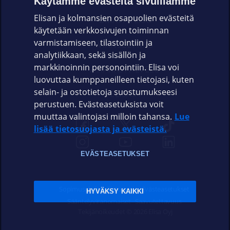
Käytämme evästeitä sivuillamme
Elisan ja kolmansien osapuolien evästeitä
OMAYHTEISÖ
käytetään verkkosivujen toiminnan
varmistamiseen, tilastointiin ja
VIANSELVITYS
analytiikkaan, sekä sisällön ja
markkinoinnin personointiin. Elisa voi
ASIAKASPALVELU
luovuttaa kumppaneilleen tietojasi, kuten
selain- ja ostotietoja suostumukseesi
ELISA.FI
perustuen. Evästeasetuksista voit
muuttaa valintojasi milloin tahansa.
Lue
lisää tietosuojasta ja evästeistä.
EVÄSTEASETUKSET
Sopimusehdot
Tietosuoja
Evästeasetukset
HYVÄKSY KAIKKI
Sääntelyviranomaiset
Saavutettavuus
Tekijänoikeudet © 2026 Elisa Oyj