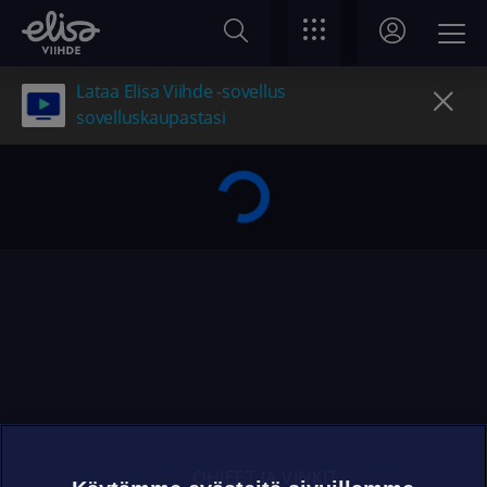
Lataa Elisa Viihde -sovellus
sovelluskaupastasi
OHJEET JA VINKIT