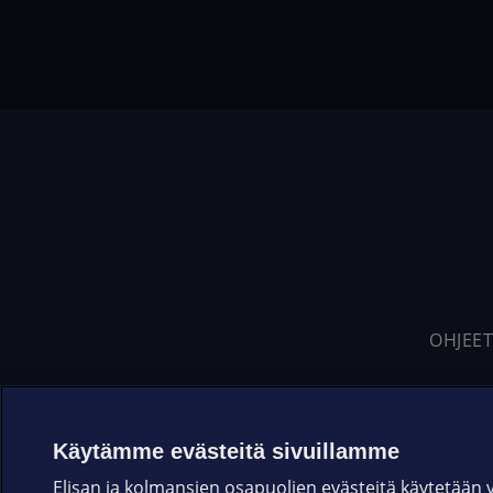
OHJEET
Käytämme evästeitä sivuillamme
Elisan ja kolmansien osapuolien evästeitä käytetään