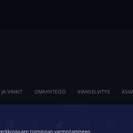
 JA VINKIT
OMAYHTEISÖ
VIANSELVITYS
ASI
ELISA.FI
 verkkosivujen toiminnan varmistamiseen,