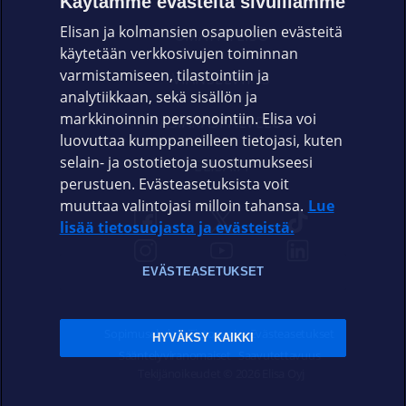
Käytämme evästeitä sivuillamme
Elisan ja kolmansien osapuolien evästeitä
OMAYHTEISÖ
käytetään verkkosivujen toiminnan
varmistamiseen, tilastointiin ja
VIANSELVITYS
analytiikkaan, sekä sisällön ja
markkinoinnin personointiin. Elisa voi
ASIAKASPALVELU
luovuttaa kumppaneilleen tietojasi, kuten
selain- ja ostotietoja suostumukseesi
ELISA.FI
perustuen. Evästeasetuksista voit
muuttaa valintojasi milloin tahansa.
Lue
lisää tietosuojasta ja evästeistä.
EVÄSTEASETUKSET
Sopimusehdot
Tietosuoja
Evästeasetukset
HYVÄKSY KAIKKI
Sääntelyviranomaiset
Saavutettavuus
Tekijänoikeudet © 2026 Elisa Oyj