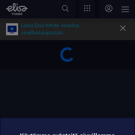
Lataa Elisa Viihde -sovellus
sovelluskaupastasi
OHJEET JA VINKIT