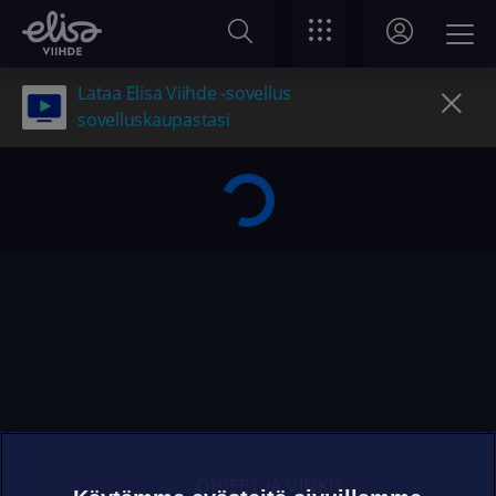
Lataa Elisa Viihde -sovellus
sovelluskaupastasi
OHJEET JA VINKIT