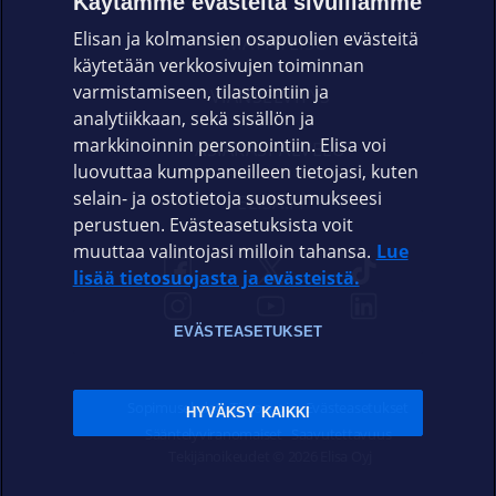
Käytämme evästeitä sivuillamme
Elisan ja kolmansien osapuolien evästeitä
OMAYHTEISÖ
käytetään verkkosivujen toiminnan
varmistamiseen, tilastointiin ja
VIANSELVITYS
analytiikkaan, sekä sisällön ja
markkinoinnin personointiin. Elisa voi
ASIAKASPALVELU
luovuttaa kumppaneilleen tietojasi, kuten
selain- ja ostotietoja suostumukseesi
ELISA.FI
perustuen. Evästeasetuksista voit
muuttaa valintojasi milloin tahansa.
Lue
lisää tietosuojasta ja evästeistä.
EVÄSTEASETUKSET
Sopimusehdot
Tietosuoja
Evästeasetukset
HYVÄKSY KAIKKI
Sääntelyviranomaiset
Saavutettavuus
Tekijänoikeudet © 2026 Elisa Oyj