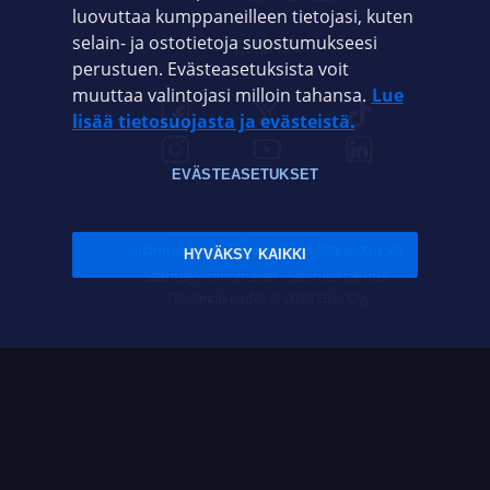
luovuttaa kumppaneilleen tietojasi, kuten
selain- ja ostotietoja suostumukseesi
ELISA.FI
perustuen. Evästeasetuksista voit
muuttaa valintojasi milloin tahansa.
Lue
lisää tietosuojasta ja evästeistä.
EVÄSTEASETUKSET
Sopimusehdot
Tietosuoja
Evästeasetukset
HYVÄKSY KAIKKI
Sääntelyviranomaiset
Saavutettavuus
Tekijänoikeudet © 2026 Elisa Oyj