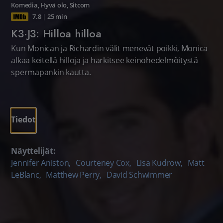
Komedia
,
Hyvä olo
,
Sitcom
7.8
|
25 min
K3·J3: Hilloa hilloa
Kun Monican ja Richardin välit menevät poikki, Monica
alkaa keitellä hilloja ja harkitsee keinohedelmöitystä
spermapankin kautta.
Tiedot
Näyttelijät:
Jennifer Aniston
,
Courteney Cox
,
Lisa Kudrow
,
Matt
LeBlanc
,
Matthew Perry
,
David Schwimmer