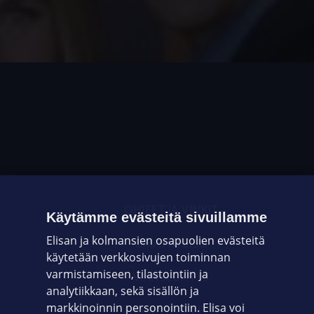
OHJEET JA VINKIT
Käytämme evästeitä sivuillamme
Elisan ja kolmansien osapuolien evästeitä
OMAYHTEISÖ
käytetään verkkosivujen toiminnan
varmistamiseen, tilastointiin ja
VIANSELVITYS
analytiikkaan, sekä sisällön ja
markkinoinnin personointiin. Elisa voi
ASIAKASPALVELU