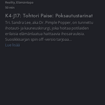
Reality
,
Elämäntapa
50 min
K4·J17: Tohtori Paise: Poksautustarinat
Tri. Sandra Lee, aka Dr. Pimple Popper, on tunnettu
ihotauti- ja kauneuskirurgi, joka hoitaa potilaiden
erilaisia elämänlaatua haittaavia ihosairauksia.
Suosikkisarjan spin off -versio tarjoaa
yksityiskohtaisempia tarinoita ja paljastuksia ohjelman
Lue lisää
kulissien takaa.