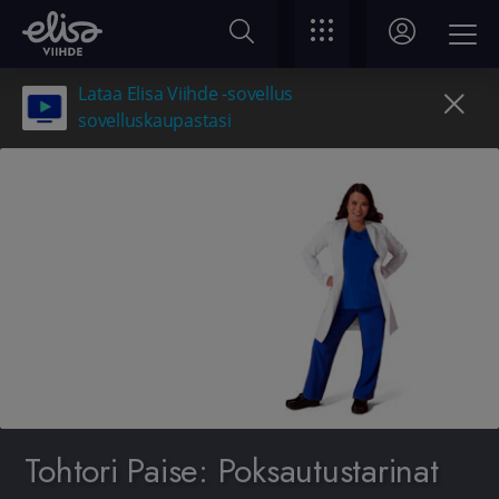
Lataa Elisa Viihde -sovellus
sovelluskaupastasi
Tohtori Paise: Poksautustarinat