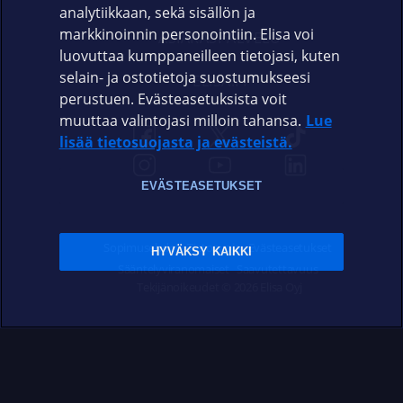
analytiikkaan, sekä sisällön ja
markkinoinnin personointiin. Elisa voi
ASIAKASPALVELU
luovuttaa kumppaneilleen tietojasi, kuten
selain- ja ostotietoja suostumukseesi
ELISA.FI
perustuen. Evästeasetuksista voit
muuttaa valintojasi milloin tahansa.
Lue
lisää tietosuojasta ja evästeistä.
EVÄSTEASETUKSET
Sopimusehdot
Tietosuoja
Evästeasetukset
HYVÄKSY KAIKKI
Sääntelyviranomaiset
Saavutettavuus
Tekijänoikeudet © 2026 Elisa Oyj