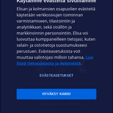
Käytämme evästeitä sivuillamme
Elisan ja kolmansien osapuolien evästeitä
OMAYHTEISÖ
käytetään verkkosivujen toiminnan
varmistamiseen, tilastointiin ja
VIANSELVITYS
analytiikkaan, sekä sisällön ja
markkinoinnin personointiin. Elisa voi
ASIAKASPALVELU
luovuttaa kumppaneilleen tietojasi, kuten
selain- ja ostotietoja suostumukseesi
ELISA.FI
perustuen. Evästeasetuksista voit
muuttaa valintojasi milloin tahansa.
Lue
lisää tietosuojasta ja evästeistä.
EVÄSTEASETUKSET
Sopimusehdot
Tietosuoja
Evästeasetukset
HYVÄKSY KAIKKI
Sääntelyviranomaiset
Saavutettavuus
Tekijänoikeudet © 2026 Elisa Oyj