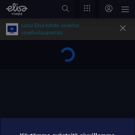
Lataa Elisa Viihde -sovellus
sovelluskaupastasi
OHJEET JA VINKIT