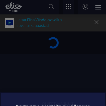
Lataa Elisa Viihde -sovellus
sovelluskaupastasi
OHJEET JA VINKIT