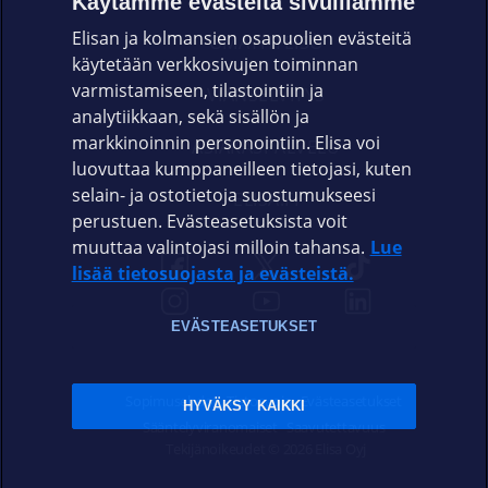
Käytämme evästeitä sivuillamme
Elisan ja kolmansien osapuolien evästeitä
OMAYHTEISÖ
käytetään verkkosivujen toiminnan
varmistamiseen, tilastointiin ja
VIANSELVITYS
analytiikkaan, sekä sisällön ja
markkinoinnin personointiin. Elisa voi
ASIAKASPALVELU
luovuttaa kumppaneilleen tietojasi, kuten
selain- ja ostotietoja suostumukseesi
ELISA.FI
perustuen. Evästeasetuksista voit
muuttaa valintojasi milloin tahansa.
Lue
lisää tietosuojasta ja evästeistä.
EVÄSTEASETUKSET
Sopimusehdot
Tietosuoja
Evästeasetukset
HYVÄKSY KAIKKI
Sääntelyviranomaiset
Saavutettavuus
Tekijänoikeudet © 2026 Elisa Oyj