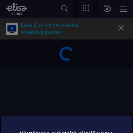
Lataa Elisa Viihde -sovellus
sovelluskaupastasi
OHJEET JA VINKIT