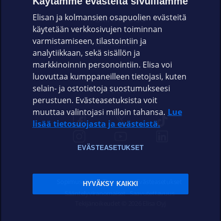
Käytämme evästeitä sivuillamme
Elisan ja kolmansien osapuolien evästeitä
OMAYHTEISÖ
käytetään verkkosivujen toiminnan
varmistamiseen, tilastointiin ja
VIANSELVITYS
analytiikkaan, sekä sisällön ja
markkinoinnin personointiin. Elisa voi
ASIAKASPALVELU
luovuttaa kumppaneilleen tietojasi, kuten
selain- ja ostotietoja suostumukseesi
ELISA.FI
perustuen. Evästeasetuksista voit
muuttaa valintojasi milloin tahansa.
Lue
lisää tietosuojasta ja evästeistä.
EVÄSTEASETUKSET
Sopimusehdot
Tietosuoja
Evästeasetukset
HYVÄKSY KAIKKI
Sääntelyviranomaiset
Saavutettavuus
Tekijänoikeudet © 2026 Elisa Oyj