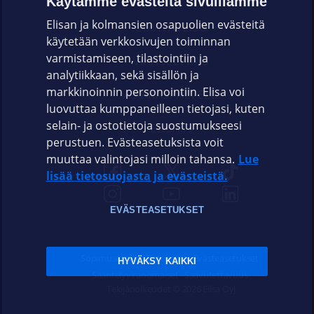
Käytämme evästeitä sivuillamme
Elisan ja kolmansien osapuolien evästeitä
OMAYHTEISÖ
käytetään verkkosivujen toiminnan
varmistamiseen, tilastointiin ja
VIANSELVITYS
analytiikkaan, sekä sisällön ja
markkinoinnin personointiin. Elisa voi
ASIAKASPALVELU
luovuttaa kumppaneilleen tietojasi, kuten
selain- ja ostotietoja suostumukseesi
ELISA.FI
perustuen. Evästeasetuksista voit
muuttaa valintojasi milloin tahansa.
Lue
lisää tietosuojasta ja evästeistä.
EVÄSTEASETUKSET
Sopimusehdot
Tietosuoja
Evästeasetukset
HYVÄKSY KAIKKI
Sääntelyviranomaiset
Saavutettavuus
Tekijänoikeudet © 2026 Elisa Oyj