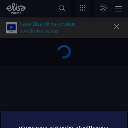
Lataa Elisa Viihde -sovellus
sovelluskaupastasi
OHJEET JA VINKIT