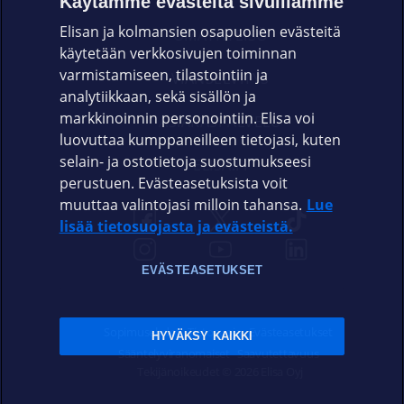
Käytämme evästeitä sivuillamme
Elisan ja kolmansien osapuolien evästeitä
OMAYHTEISÖ
käytetään verkkosivujen toiminnan
varmistamiseen, tilastointiin ja
VIANSELVITYS
analytiikkaan, sekä sisällön ja
markkinoinnin personointiin. Elisa voi
ASIAKASPALVELU
luovuttaa kumppaneilleen tietojasi, kuten
selain- ja ostotietoja suostumukseesi
ELISA.FI
perustuen. Evästeasetuksista voit
muuttaa valintojasi milloin tahansa.
Lue
lisää tietosuojasta ja evästeistä.
EVÄSTEASETUKSET
Sopimusehdot
Tietosuoja
Evästeasetukset
HYVÄKSY KAIKKI
Sääntelyviranomaiset
Saavutettavuus
Tekijänoikeudet © 2026 Elisa Oyj