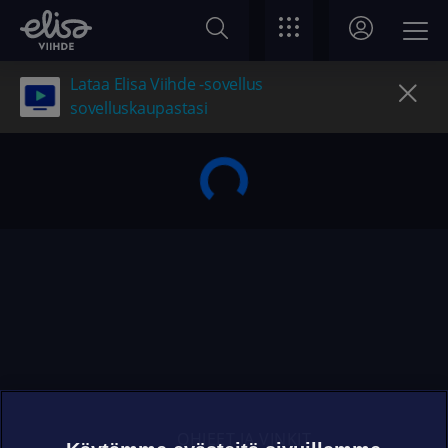
Lataa Elisa Viihde -sovellus
sovelluskaupastasi
OHJEET JA VINKIT