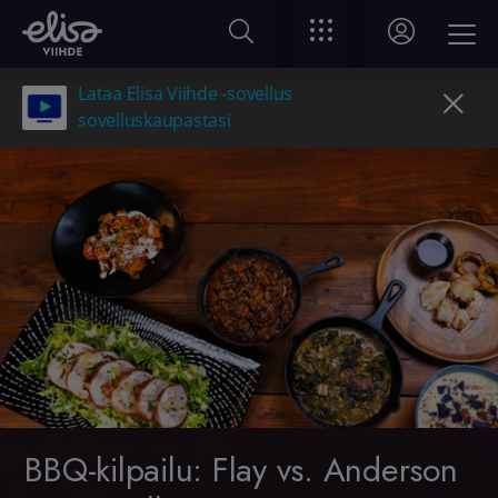
Lataa Elisa Viihde -sovellus
sovelluskaupastasi
BBQ-kilpailu: Flay vs. Anderson