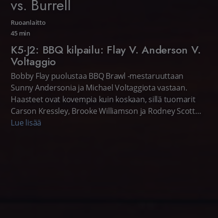
vs. Burrell
Ruoanlaitto
45 min
K5·J2: BBQ kilpailu: Flay V. Anderson V.
Voltaggio
Bobby Flay puolustaa BBQ Brawl -mestaruuttaan
Sunny Andersonia ja Michael Voltaggiota vastaan.
Haasteet ovat kovempia kuin koskaan, sillä tuomarit
Carson Kressley, Brooke Williamson ja Rodney Scott
palaavat nimeämään seuraavan Master of 'Cue -
Lue lisää
mestarin.