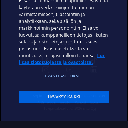
Elisan ja kolmansien osapuolien evästeitä
OMAYHTEISÖ
käytetään verkkosivujen toiminnan
varmistamiseen, tilastointiin ja
VIANSELVITYS
analytiikkaan, sekä sisällön ja
markkinoinnin personointiin. Elisa voi
ASIAKASPALVELU
luovuttaa kumppaneilleen tietojasi, kuten
selain- ja ostotietoja suostumukseesi
ELISA.FI
perustuen. Evästeasetuksista voit
muuttaa valintojasi milloin tahansa.
Lue
lisää tietosuojasta ja evästeistä.
EVÄSTEASETUKSET
Sopimusehdot
Tietosuoja
Evästeasetukset
HYVÄKSY KAIKKI
Sääntelyviranomaiset
Saavutettavuus
Tekijänoikeudet © 2026 Elisa Oyj