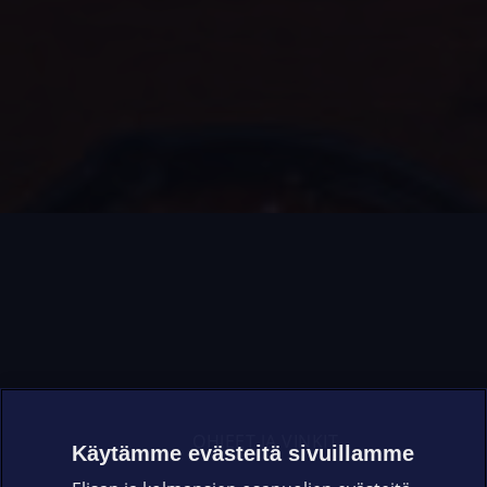
OHJEET JA VINKIT
Käytämme evästeitä sivuillamme