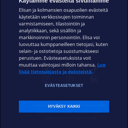
Käytämme evästeitä sivuillamme
Elisan ja kolmansien osapuolien evästeitä
OMAYHTEISÖ
käytetään verkkosivujen toiminnan
varmistamiseen, tilastointiin ja
VIANSELVITYS
analytiikkaan, sekä sisällön ja
markkinoinnin personointiin. Elisa voi
ASIAKASPALVELU
luovuttaa kumppaneilleen tietojasi, kuten
selain- ja ostotietoja suostumukseesi
ELISA.FI
perustuen. Evästeasetuksista voit
muuttaa valintojasi milloin tahansa.
Lue
lisää tietosuojasta ja evästeistä.
EVÄSTEASETUKSET
Sopimusehdot
Tietosuoja
Evästeasetukset
HYVÄKSY KAIKKI
Sääntelyviranomaiset
Saavutettavuus
Tekijänoikeudet © 2026 Elisa Oyj