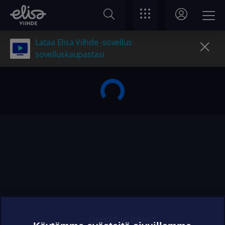
Lataa Elisa Viihde -sovellus
sovelluskaupastasi
OHJEET JA VINKIT