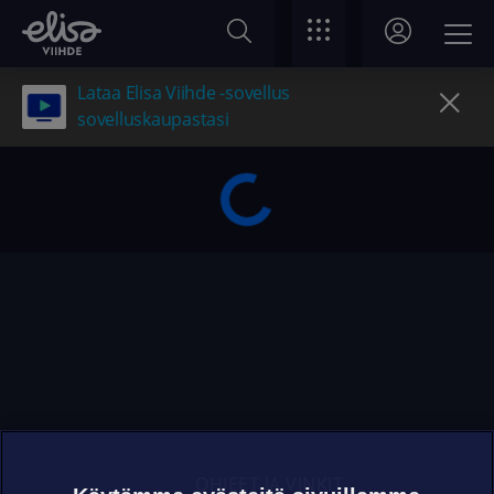
Lataa Elisa Viihde -sovellus
sovelluskaupastasi
OHJEET JA VINKIT