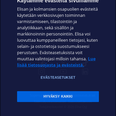
Käytämme evästeitä sivuillamme
Elisan ja kolmansien osapuolien evästeitä
OMAYHTEISÖ
käytetään verkkosivujen toiminnan
varmistamiseen, tilastointiin ja
VIANSELVITYS
analytiikkaan, sekä sisällön ja
markkinoinnin personointiin. Elisa voi
ASIAKASPALVELU
luovuttaa kumppaneilleen tietojasi, kuten
selain- ja ostotietoja suostumukseesi
ELISA.FI
perustuen. Evästeasetuksista voit
muuttaa valintojasi milloin tahansa.
Lue
lisää tietosuojasta ja evästeistä.
EVÄSTEASETUKSET
Sopimusehdot
Tietosuoja
Evästeasetukset
HYVÄKSY KAIKKI
Sääntelyviranomaiset
Saavutettavuus
Tekijänoikeudet © 2026 Elisa Oyj