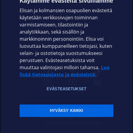
Käytämme evästeitä sivuillamme
Elisan ja kolmansien osapuolien evästeitä
OMAYHTEISÖ
käytetään verkkosivujen toiminnan
varmistamiseen, tilastointiin ja
VIANSELVITYS
analytiikkaan, sekä sisällön ja
markkinoinnin personointiin. Elisa voi
ASIAKASPALVELU
luovuttaa kumppaneilleen tietojasi, kuten
selain- ja ostotietoja suostumukseesi
ELISA.FI
perustuen. Evästeasetuksista voit
muuttaa valintojasi milloin tahansa.
Lue
lisää tietosuojasta ja evästeistä.
EVÄSTEASETUKSET
Sopimusehdot
Tietosuoja
Evästeasetukset
HYVÄKSY KAIKKI
Sääntelyviranomaiset
Saavutettavuus
Tekijänoikeudet © 2026 Elisa Oyj