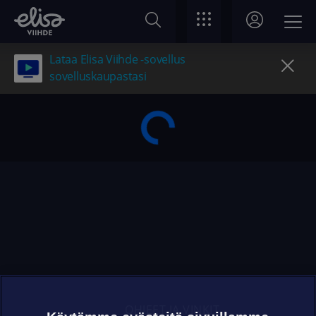
Lataa Elisa Viihde -sovellus
sovelluskaupastasi
OHJEET JA VINKIT