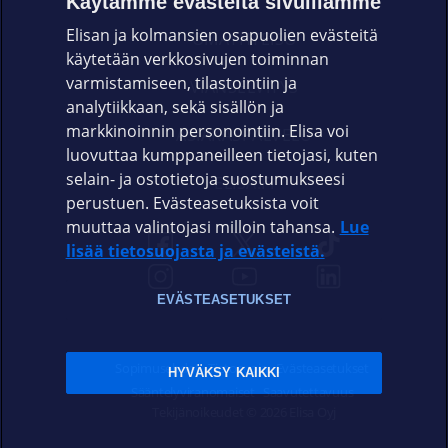
Käytämme evästeitä sivuillamme
Elisan ja kolmansien osapuolien evästeitä
OMAYHTEISÖ
käytetään verkkosivujen toiminnan
varmistamiseen, tilastointiin ja
VIANSELVITYS
analytiikkaan, sekä sisällön ja
markkinoinnin personointiin. Elisa voi
ASIAKASPALVELU
luovuttaa kumppaneilleen tietojasi, kuten
selain- ja ostotietoja suostumukseesi
ELISA.FI
perustuen. Evästeasetuksista voit
muuttaa valintojasi milloin tahansa.
Lue
lisää tietosuojasta ja evästeistä.
EVÄSTEASETUKSET
Sopimusehdot
Tietosuoja
Evästeasetukset
HYVÄKSY KAIKKI
Sääntelyviranomaiset
Saavutettavuus
Tekijänoikeudet © 2026 Elisa Oyj