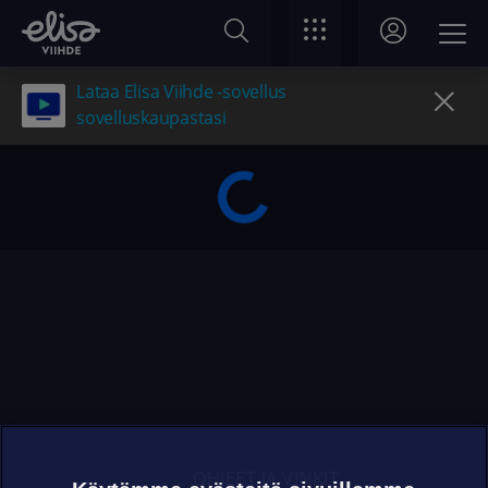
Lataa Elisa Viihde -sovellus
sovelluskaupastasi
OHJEET JA VINKIT