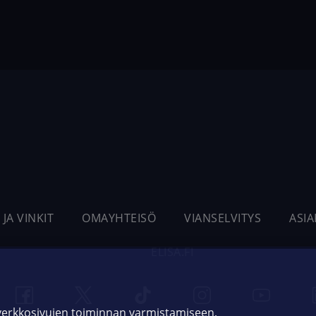
 JA VINKIT
OMAYHTEISÖ
VIANSELVITYS
ASI
ELISA.FI
 verkkosivujen toiminnan varmistamiseen,