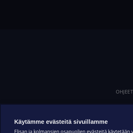
OHJEET
Käytämme evästeitä sivuillamme
Elisan ja kolmansien osapuolien evästeitä käytetään