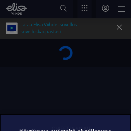
Lataa Elisa Viihde -sovellus
sovelluskaupastasi
OHJEET JA VINKIT