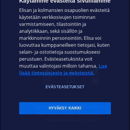
Käytämme evästeitä sivuillamme
Elisan ja kolmansien osapuolien evästeitä
OMAYHTEISÖ
käytetään verkkosivujen toiminnan
varmistamiseen, tilastointiin ja
VIANSELVITYS
analytiikkaan, sekä sisällön ja
markkinoinnin personointiin. Elisa voi
ASIAKASPALVELU
luovuttaa kumppaneilleen tietojasi, kuten
selain- ja ostotietoja suostumukseesi
ELISA.FI
perustuen. Evästeasetuksista voit
muuttaa valintojasi milloin tahansa.
Lue
lisää tietosuojasta ja evästeistä.
EVÄSTEASETUKSET
Sopimusehdot
Tietosuoja
Evästeasetukset
HYVÄKSY KAIKKI
Sääntelyviranomaiset
Saavutettavuus
Tekijänoikeudet © 2026 Elisa Oyj