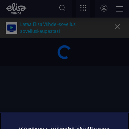
Lataa Elisa Viihde -sovellus
sovelluskaupastasi
OHJEET JA VINKIT