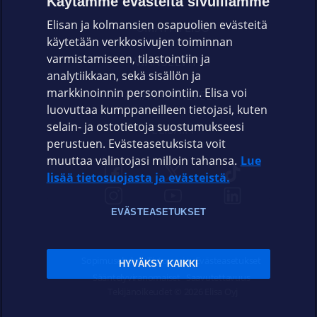
Käytämme evästeitä sivuillamme
Elisan ja kolmansien osapuolien evästeitä
OMAYHTEISÖ
käytetään verkkosivujen toiminnan
varmistamiseen, tilastointiin ja
VIANSELVITYS
analytiikkaan, sekä sisällön ja
markkinoinnin personointiin. Elisa voi
ASIAKASPALVELU
luovuttaa kumppaneilleen tietojasi, kuten
selain- ja ostotietoja suostumukseesi
ELISA.FI
perustuen. Evästeasetuksista voit
muuttaa valintojasi milloin tahansa.
Lue
lisää tietosuojasta ja evästeistä.
EVÄSTEASETUKSET
Sopimusehdot
Tietosuoja
Evästeasetukset
HYVÄKSY KAIKKI
Sääntelyviranomaiset
Saavutettavuus
Tekijänoikeudet © 2026 Elisa Oyj