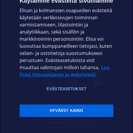
Käytämme evästeitä sivuillamme
Elisan ja kolmansien osapuolien evästeitä
OMAYHTEISÖ
käytetään verkkosivujen toiminnan
varmistamiseen, tilastointiin ja
VIANSELVITYS
analytiikkaan, sekä sisällön ja
markkinoinnin personointiin. Elisa voi
ASIAKASPALVELU
luovuttaa kumppaneilleen tietojasi, kuten
selain- ja ostotietoja suostumukseesi
ELISA.FI
perustuen. Evästeasetuksista voit
muuttaa valintojasi milloin tahansa.
Lue
lisää tietosuojasta ja evästeistä.
EVÄSTEASETUKSET
Sopimusehdot
Tietosuoja
Evästeasetukset
HYVÄKSY KAIKKI
Sääntelyviranomaiset
Saavutettavuus
Tekijänoikeudet © 2026 Elisa Oyj