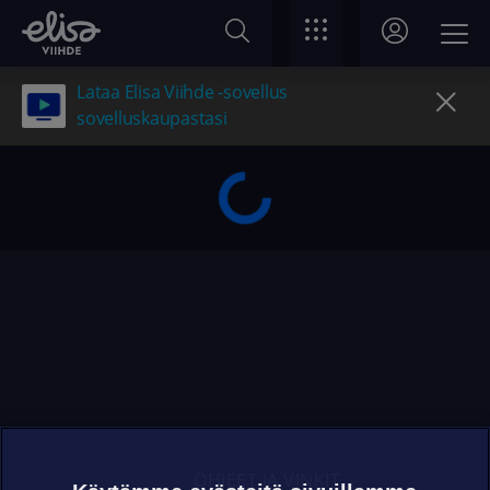
Lataa Elisa Viihde -sovellus
sovelluskaupastasi
OHJEET JA VINKIT