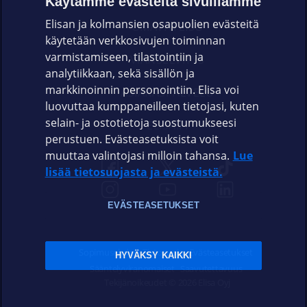
Käytämme evästeitä sivuillamme
Elisan ja kolmansien osapuolien evästeitä
OMAYHTEISÖ
käytetään verkkosivujen toiminnan
varmistamiseen, tilastointiin ja
VIANSELVITYS
analytiikkaan, sekä sisällön ja
markkinoinnin personointiin. Elisa voi
ASIAKASPALVELU
luovuttaa kumppaneilleen tietojasi, kuten
selain- ja ostotietoja suostumukseesi
ELISA.FI
perustuen. Evästeasetuksista voit
muuttaa valintojasi milloin tahansa.
Lue
lisää tietosuojasta ja evästeistä.
EVÄSTEASETUKSET
Sopimusehdot
Tietosuoja
Evästeasetukset
HYVÄKSY KAIKKI
Sääntelyviranomaiset
Saavutettavuus
Tekijänoikeudet © 2026 Elisa Oyj