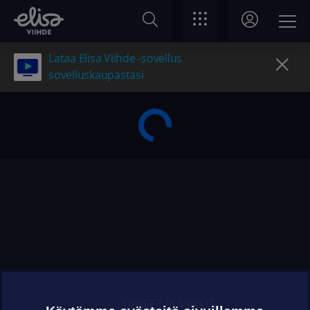
Lataa Elisa Viihde -sovellus
sovelluskaupastasi
OHJEET JA VINKIT