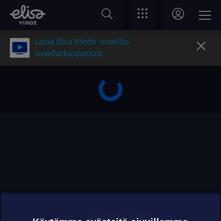
Lataa Elisa Viihde -sovellus
sovelluskaupastasi
OHJEET JA VINKIT