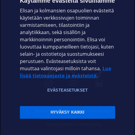
Käytämme evästeitä sivuillamme
Elisan ja kolmansien osapuolien evästeitä
OMAYHTEISÖ
käytetään verkkosivujen toiminnan
varmistamiseen, tilastointiin ja
VIANSELVITYS
analytiikkaan, sekä sisällön ja
markkinoinnin personointiin. Elisa voi
ASIAKASPALVELU
luovuttaa kumppaneilleen tietojasi, kuten
selain- ja ostotietoja suostumukseesi
ELISA.FI
perustuen. Evästeasetuksista voit
muuttaa valintojasi milloin tahansa.
Lue
lisää tietosuojasta ja evästeistä.
EVÄSTEASETUKSET
Sopimusehdot
Tietosuoja
Evästeasetukset
HYVÄKSY KAIKKI
Sääntelyviranomaiset
Saavutettavuus
Tekijänoikeudet © 2026 Elisa Oyj