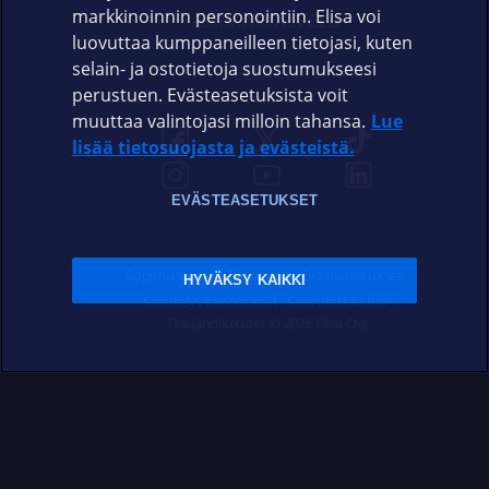
markkinoinnin personointiin. Elisa voi
ASIAKASPALVELU
luovuttaa kumppaneilleen tietojasi, kuten
selain- ja ostotietoja suostumukseesi
ELISA.FI
perustuen. Evästeasetuksista voit
muuttaa valintojasi milloin tahansa.
Lue
lisää tietosuojasta ja evästeistä.
EVÄSTEASETUKSET
Sopimusehdot
Tietosuoja
Evästeasetukset
HYVÄKSY KAIKKI
Sääntelyviranomaiset
Saavutettavuus
Tekijänoikeudet © 2026 Elisa Oyj