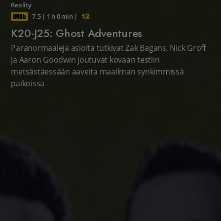
Reality
7.5
|
1 h 0 min
|
K20·J25: Ghost Adventures
Paranormaaleja asioita tutkivat Zak Bagans, Nick Groff
ja Aaron Goodwin joutuvat kovaan testiin
metsästäessään aaveita maailman synkimmissä
paikoissa