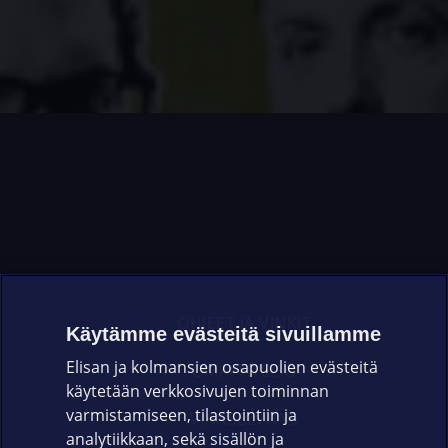
OHJEET JA VINKIT
Käytämme evästeitä sivuillamme
Elisan ja kolmansien osapuolien evästeitä
OMAYHTEISÖ
käytetään verkkosivujen toiminnan
varmistamiseen, tilastointiin ja
VIANSELVITYS
analytiikkaan, sekä sisällön ja