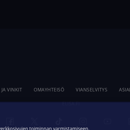
 JA VINKIT
OMAYHTEISÖ
VIANSELVITYS
ASI
ELISA.FI
 verkkosivujen toiminnan varmistamiseen,