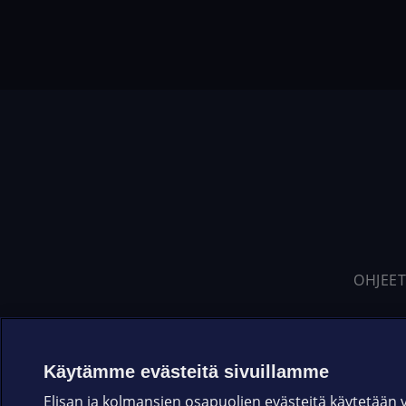
OHJEET
Käytämme evästeitä sivuillamme
Elisan ja kolmansien osapuolien evästeitä käytetään