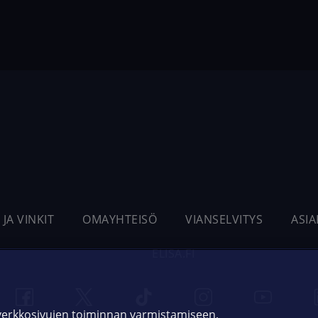
 JA VINKIT
OMAYHTEISÖ
VIANSELVITYS
ASI
ELISA.FI
 verkkosivujen toiminnan varmistamiseen,