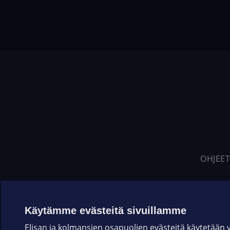
OHJEET
Käytämme evästeitä sivuillamme
Elisan ja kolmansien osapuolien evästeitä käytetään